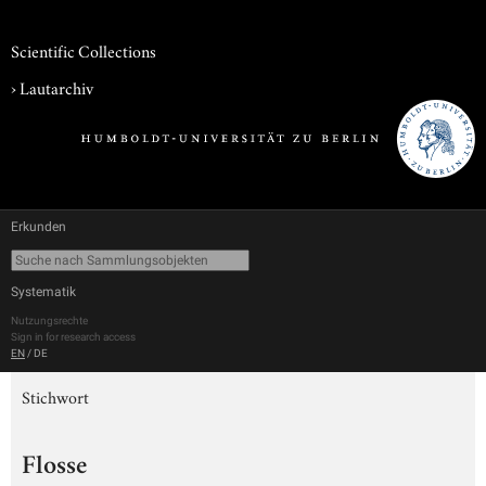
Scientific Collections
›
Lautarchiv
Erkunden
Systematik
Nutzungsrechte
Sign in for research access
EN
/
DE
Stichwort
Flosse