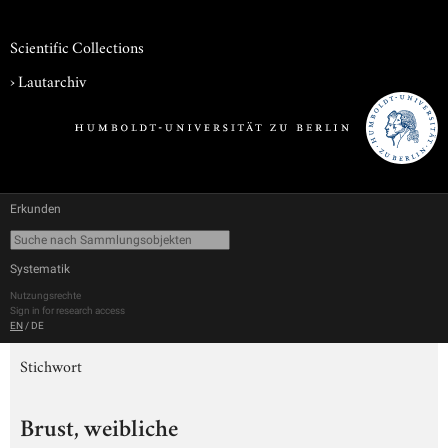
Scientific Collections
›
Lautarchiv
Erkunden
Systematik
Nutzungsrechte
Sign in for research access
EN
/
DE
Stichwort
Brust, weibliche