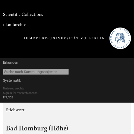
Scientific Collections
›
Lautarchiv
Erkunden
Systematik
Nutzungsrechte
Sign in for research access
EN
/
DE
Stichwort
Bad Homburg (Höhe)