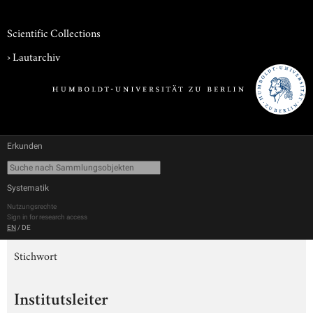
Scientific Collections
›
Lautarchiv
Erkunden
Systematik
Nutzungsrechte
Sign in for research access
EN
/
DE
Stichwort
Institutsleiter