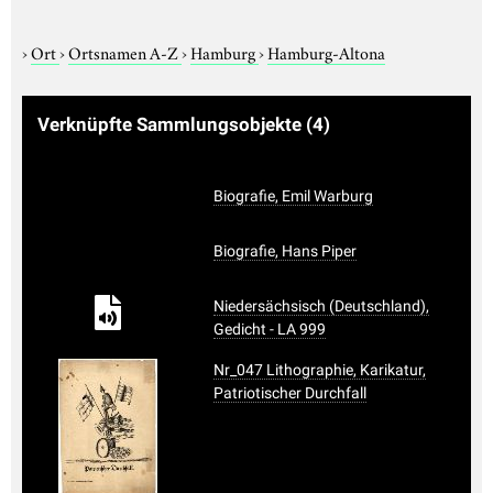
›
Ort
›
Ortsnamen A-Z
›
Hamburg
›
Hamburg-Altona
Verknüpfte Sammlungsobjekte
(4)
Biografie, Emil Warburg
Biografie, Hans Piper
Niedersächsisch (Deutschland),
Gedicht - LA 999
Nr_047 Lithographie, Karikatur,
Patriotischer Durchfall