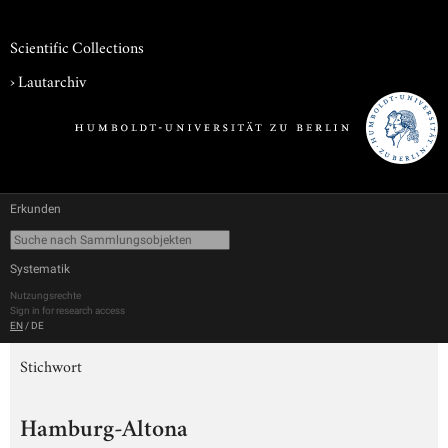
Scientific Collections
›
Lautarchiv
Erkunden
Systematik
Nutzungsrechte
Sign in for research access
EN
/
DE
Stichwort
Hamburg-Altona