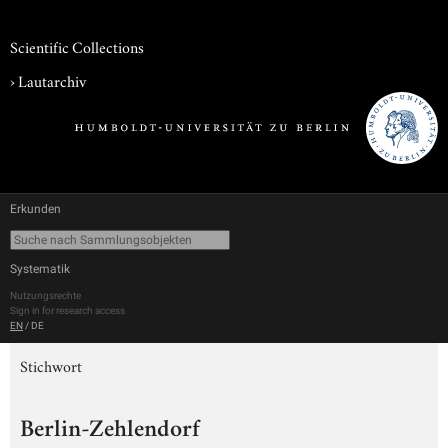
Scientific Collections
›
Lautarchiv
Erkunden
Systematik
Nutzungsrechte
Sign in for research access
EN
/
DE
Stichwort
Berlin-Zehlendorf