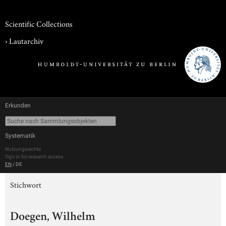
Scientific Collections
›
Lautarchiv
Erkunden
Systematik
Nutzungsrechte
Sign in for research access
EN
/
DE
Stichwort
Doegen, Wilhelm