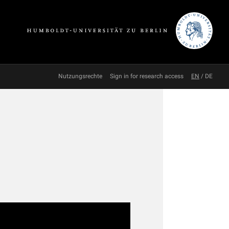
Nutzungsrechte
Sign in for research access
EN
/
DE