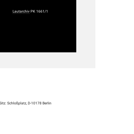
Lautarchiv
PK 1661/1
itz: Schloßplatz, D-10178 Berlin