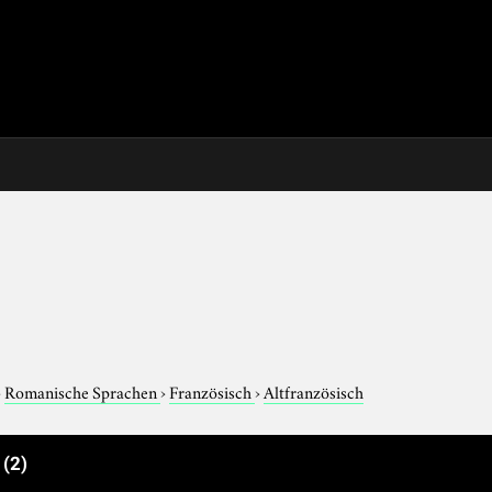
›
Romanische Sprachen
›
Französisch
›
Altfranzösisch
e
(2)