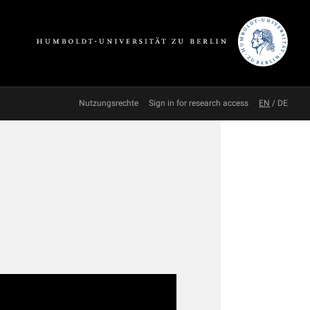
Nutzungsrechte
Sign in for research access
EN
/
DE