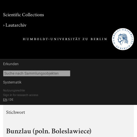
Scientific Collections
›
Lautarchiv
Erkunden
Systematik
Nutzungsrechte
Sign in for research access
EN
/
DE
Stichwort
Bunzlau (poln. Boleslawiece)