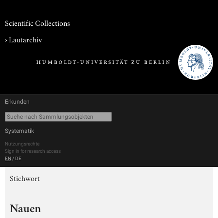
Scientific Collections
›
Lautarchiv
Erkunden
Systematik
Nutzungsrechte
Sign in for research access
EN
/
DE
Stichwort
Nauen