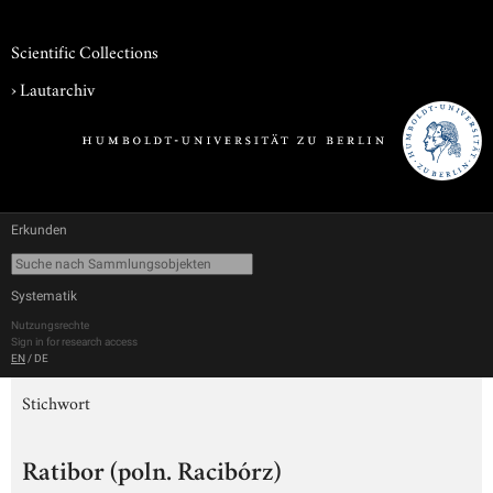
Scientific Collections
›
Lautarchiv
Erkunden
Systematik
Nutzungsrechte
Sign in for research access
EN
/
DE
Stichwort
Ratibor (poln. Racibórz)