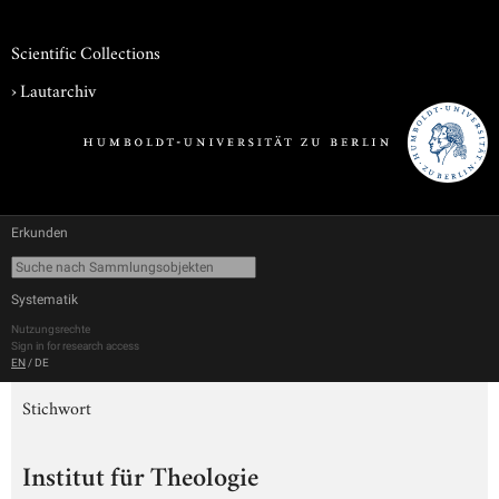
Scientific Collections
›
Lautarchiv
Erkunden
Systematik
Nutzungsrechte
Sign in for research access
EN
/
DE
Stichwort
Institut für Theologie