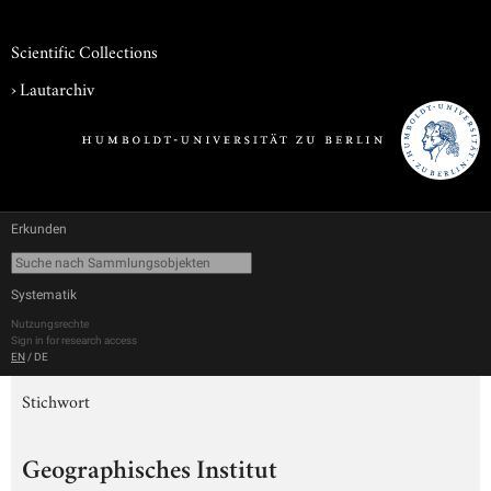
Scientific Collections
›
Lautarchiv
Erkunden
Systematik
Nutzungsrechte
Sign in for research access
EN
/
DE
Stichwort
Geographisches Institut