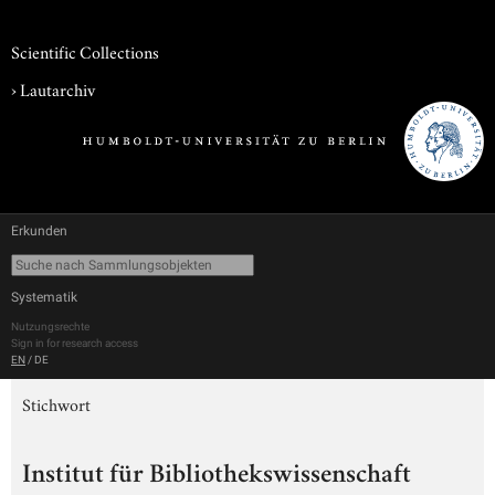
Scientific Collections
›
Lautarchiv
Erkunden
Systematik
Nutzungsrechte
Sign in for research access
EN
/
DE
Stichwort
Institut für Bibliothekswissenschaft