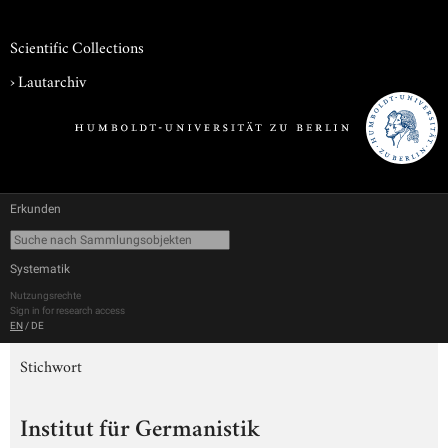
Scientific Collections
›
Lautarchiv
Erkunden
Systematik
Nutzungsrechte
Sign in for research access
EN
/
DE
Stichwort
Institut für Germanistik