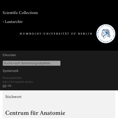
Scientific Collections
›
Lautarchiv
Erkunden
Systematik
Nutzungsrechte
Sign in for research access
EN
/
DE
Stichwort
Centrum für Anatomie