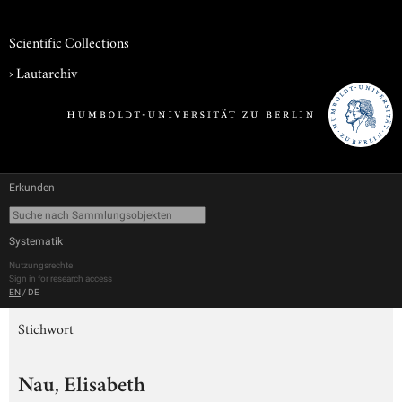
Scientific Collections
›
Lautarchiv
Erkunden
Systematik
Nutzungsrechte
Sign in for research access
EN
/
DE
Stichwort
Nau, Elisabeth