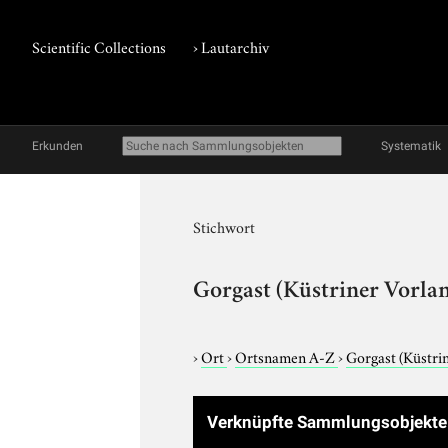
Scientific Collections
›
Lautarchiv
Erkunden
Systematik
Stichwort
Gorgast (Küstriner Vorla
›
Ort
›
Ortsnamen A-Z
›
Gorgast (Küstri
Verknüpfte Sammlungsobjekt