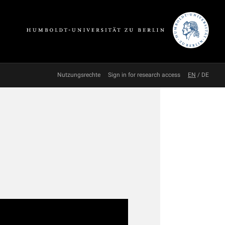
Nutzungsrechte
Sign in for research access
EN
/
DE