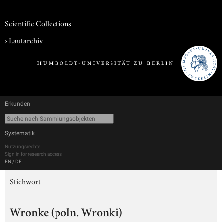
Scientific Collections
›
Lautarchiv
Erkunden
Systematik
Nutzungsrechte
Sign in for research access
EN
/
DE
Stichwort
Wronke (poln. Wronki)