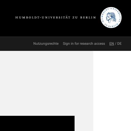
Nutzungsrechte
Sign in for research access
EN
/
DE