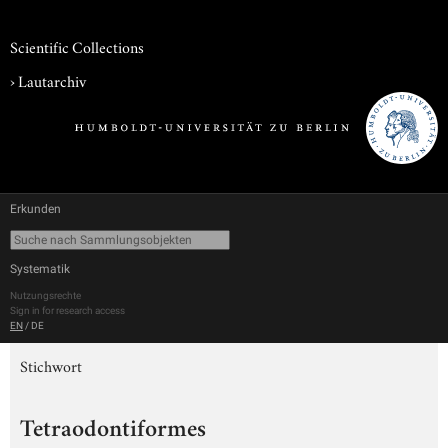
Scientific Collections
›
Lautarchiv
Erkunden
Systematik
Nutzungsrechte
Sign in for research access
EN
/
DE
Stichwort
Tetraodontiformes