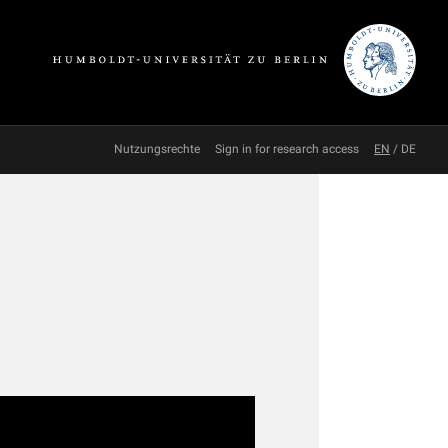
Nutzungsrechte
Sign in for research access
EN
/
DE