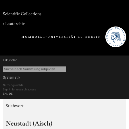
Scientific Collections
›
Lautarchiv
Erkunden
Systematik
Nutzungsrechte
Sign in for research access
EN
/
DE
Stichwort
Neustadt (Aisch)