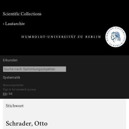
Scientific Collections
›
Lautarchiv
Erkunden
Systematik
Nutzungsrechte
Sign in for research access
EN
/
DE
Stichwort
Schrader, Otto