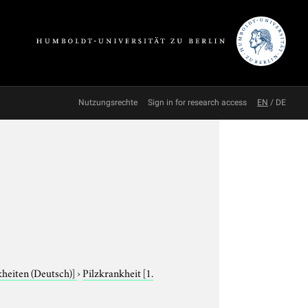
Nutzungsrechte
Sign in for research access
EN
/
DE
kheiten (Deutsch)]
›
Pilzkrankheit
[1.