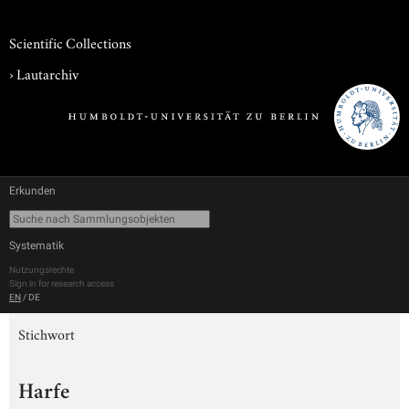
Scientific Collections
›
Lautarchiv
Erkunden
Systematik
Nutzungsrechte
Sign in for research access
EN
/
DE
Stichwort
Harfe