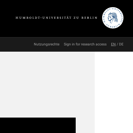
Nutzungsrechte
Sign in for research access
EN
/
DE