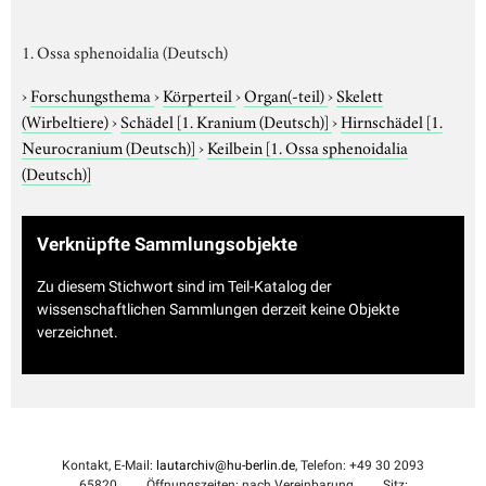
1. Ossa sphenoidalia (Deutsch)
›
Forschungsthema
›
Körperteil
›
Organ(-teil)
›
Skelett
(Wirbeltiere)
›
Schädel
[1. Kranium (Deutsch)]
›
Hirnschädel
[1.
Neurocranium (Deutsch)]
›
Keilbein
[1. Ossa sphenoidalia
(Deutsch)]
Verknüpfte Sammlungsobjekte
Zu diesem Stichwort sind im Teil-Katalog der
wissenschaftlichen Sammlungen derzeit keine Objekte
verzeichnet.
Kontakt, E-Mail:
lautarchiv@hu-berlin.de
, Telefon: +49 30 2093
65820
Öffnungszeiten: nach Vereinbarung
Sitz: