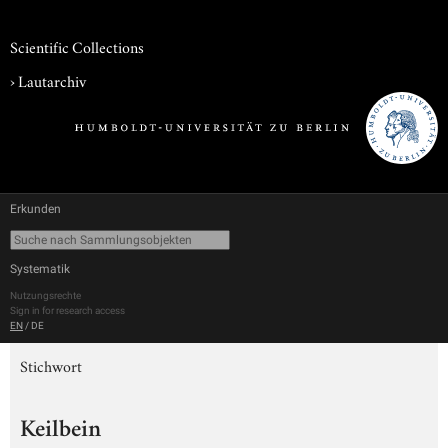
Scientific Collections
›
Lautarchiv
Erkunden
Systematik
Nutzungsrechte
Sign in for research access
EN
/
DE
Stichwort
Keilbein