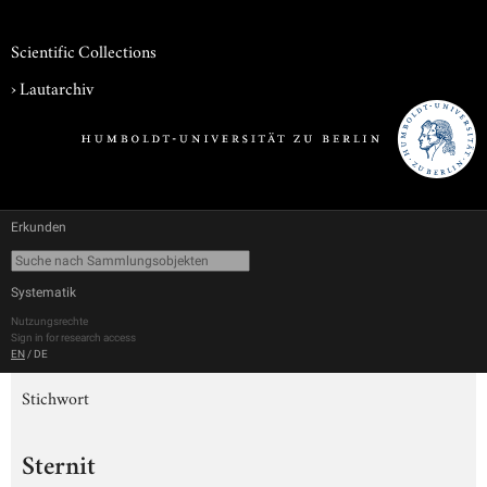
Scientific Collections
›
Lautarchiv
Erkunden
Systematik
Nutzungsrechte
Sign in for research access
EN
/
DE
Stichwort
Sternit