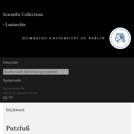
Scientific Collections
›
Lautarchiv
Erkunden
Systematik
Nutzungsrechte
Sign in for research access
EN
/
DE
Stichwort
Putzfuß