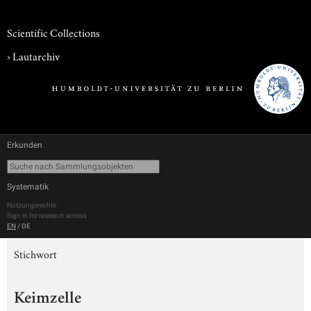
Scientific Collections
›
Lautarchiv
Erkunden
Systematik
Nutzungsrechte
Sign in for research access
EN
/
DE
Stichwort
Keimzelle