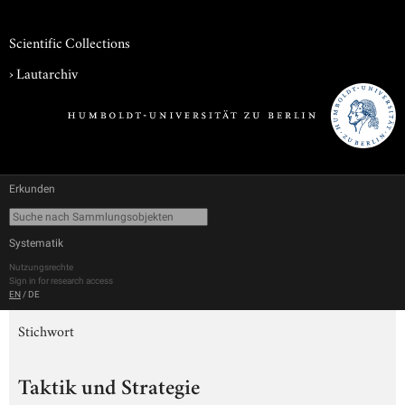
Scientific Collections
›
Lautarchiv
Erkunden
Systematik
Nutzungsrechte
Sign in for research access
EN
/
DE
Stichwort
Taktik und Strategie