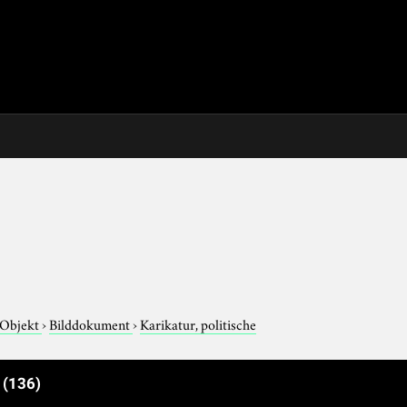
 Objekt
›
Bilddokument
›
Karikatur, politische
e
(136)