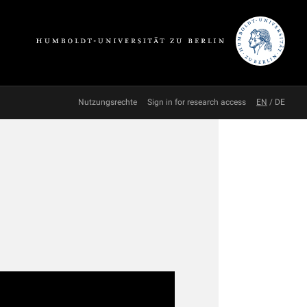
Nutzungsrechte
Sign in for research access
EN
/
DE