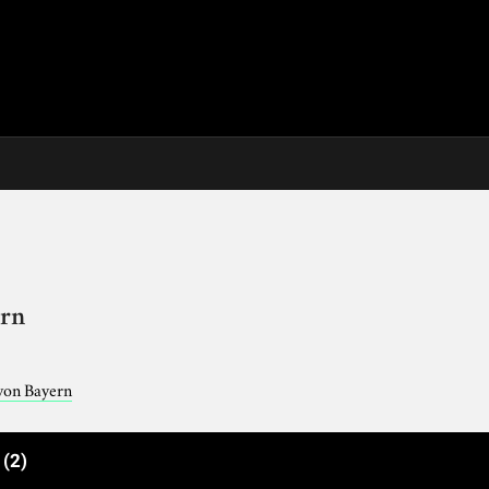
ern
 von Bayern
e
(2)