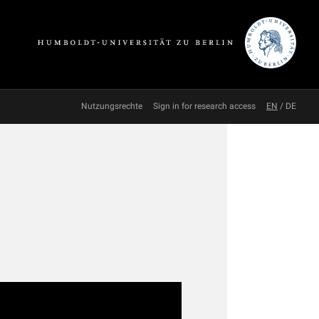
Nutzungsrechte
Sign in for research access
EN
/
DE