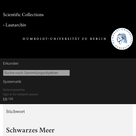
Scientific Collections
›
Lautarchiv
Erkunden
Systematik
Nutzungsrechte
Sign in for research access
EN
/
DE
Stichwort
Schwarzes Meer