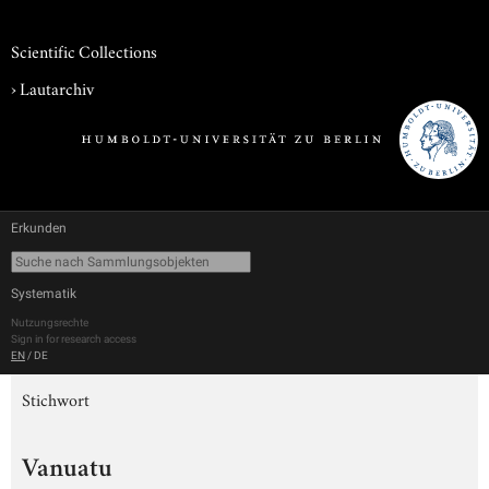
Scientific Collections
›
Lautarchiv
Erkunden
Systematik
Nutzungsrechte
Sign in for research access
EN
/
DE
Stichwort
Vanuatu