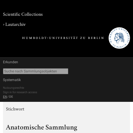
Scientific Collections
›
Lautarchiv
Erkunden
Systematik
Nutzungsrechte
Sign in for research access
EN
/
DE
Stichwort
Anatomische Sammlung