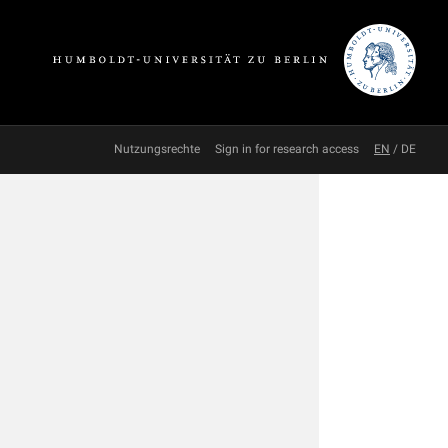
Nutzungsrechte
Sign in for research access
EN
/
DE