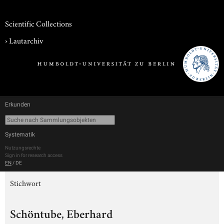
Scientific Collections
›
Lautarchiv
Erkunden
Systematik
Nutzungsrechte
Sign in for research access
EN
/
DE
Stichwort
Schöntube, Eberhard