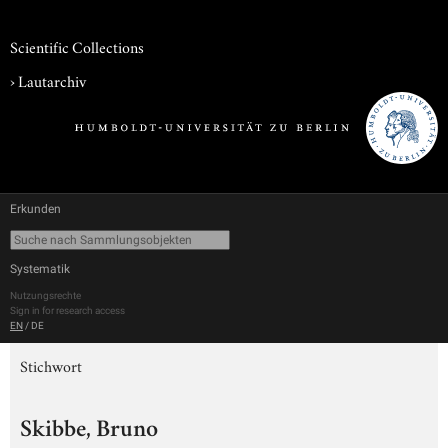
Scientific Collections
›
Lautarchiv
Erkunden
Systematik
Nutzungsrechte
Sign in for research access
EN
/
DE
Stichwort
Skibbe, Bruno