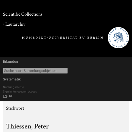
Scientific Collections
›
Lautarchiv
Erkunden
Systematik
Nutzungsrechte
Sign in for research access
EN
/
DE
Stichwort
Thiessen, Peter