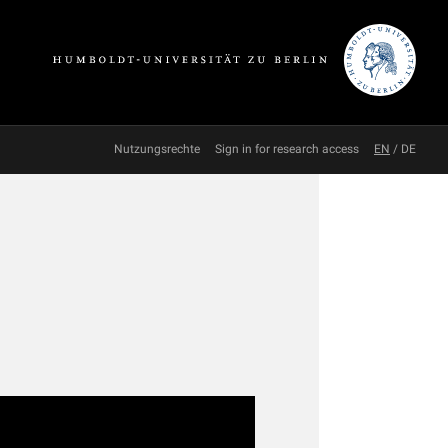
Nutzungsrechte
Sign in for research access
EN
/
DE