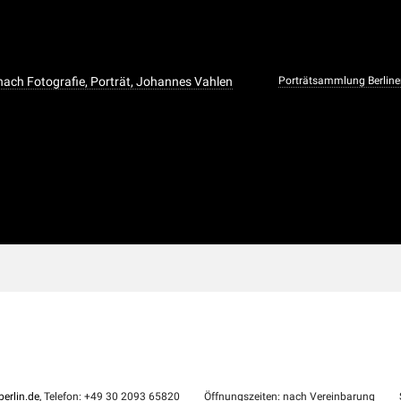
nach Fotografie, Porträt, Johannes Vahlen
Porträtsammlung Berline
erlin.de
, Telefon: +49 30 2093 65820
Öffnungszeiten: nach Vereinbarung
S