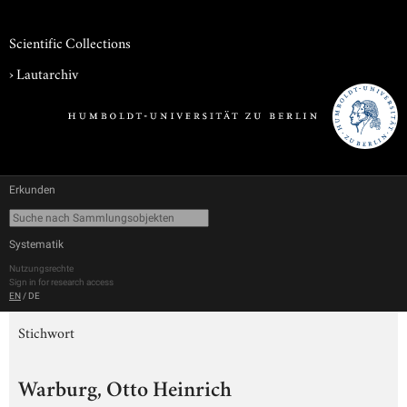
Scientific Collections
›
Lautarchiv
Erkunden
Systematik
Nutzungsrechte
Sign in for research access
EN
/
DE
Stichwort
Warburg, Otto Heinrich