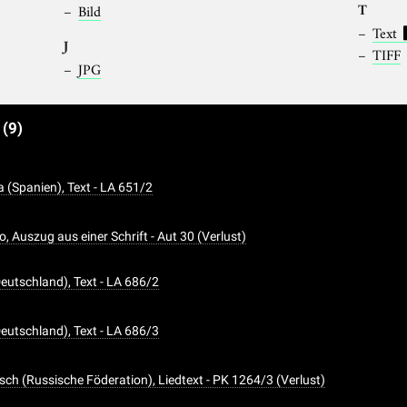
T
Bild
Text
J
TIFF
JPG
e
(9)
a (Spanien), Text - LA 651/2
, Auszug aus einer Schrift - Aut 30 (Verlust)
Deutschland), Text - LA 686/2
Deutschland), Text - LA 686/3
sch (Russische Föderation), Liedtext - PK 1264/3 (Verlust)