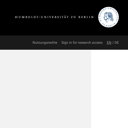
Nutzungsrechte
Sign in for research access
EN
/
DE