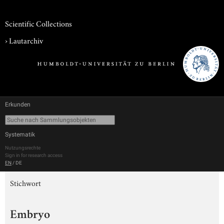
Scientific Collections
›
Lautarchiv
Erkunden
Systematik
Nutzungsrechte
Sign in for research access
EN
/
DE
Stichwort
Embryo