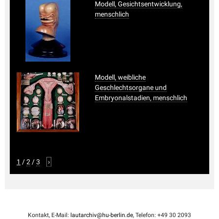
Modell, Gesichtsentwicklung,
menschlich
Modell, weibliche
Geschlechtsorgane und
Embryonalstadien, menschlich
1
/
2
/
3
›
Kontakt, E-Mail:
lautarchiv@hu-berlin.de
, Telefon: +49 30 2093