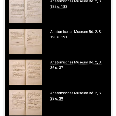
Anatomisches Museum Bd. 2, S.
182 u. 183
Anatomisches Museum Bd. 2, S.
190 u. 191
Anatomisches Museum Bd. 2, S.
36 u. 37
Anatomisches Museum Bd. 2, S.
38 u. 39