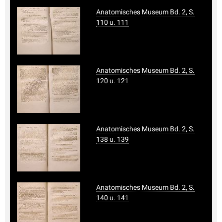
Anatomisches Museum Bd. 2, S.
110 u. 111
Anatomisches Museum Bd. 2, S.
120 u. 121
Anatomisches Museum Bd. 2, S.
138 u. 139
Anatomisches Museum Bd. 2, S.
140 u. 141