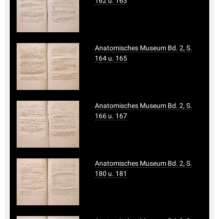
162 u. 163
Anatomisches Museum Bd. 2, S.
164 u. 165
Anatomisches Museum Bd. 2, S.
166 u. 167
Anatomisches Museum Bd. 2, S.
180 u. 181