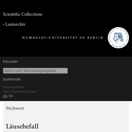
Scientific Collections
›
Lautarchiv
Erkunden
Systematik
Nutzungsrechte
Sign in for research access
EN
/
DE
Stichwort
Läusebefall