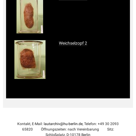
Weichselzopf 2
Kontakt, E-Mail:
lautarchiv@hu-berlin.de
, Telefon: +49 30 2093
65820
Öffnungszeiten: nach Vereinbarung
Sitz:
Schloßplatz, D-10178 Berlin