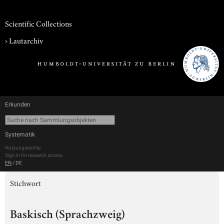
Scientific Collections
›
Lautarchiv
Erkunden
Systematik
Nutzungsrechte
Sign in for research access
EN
/
DE
Stichwort
Baskisch (Sprachzweig)