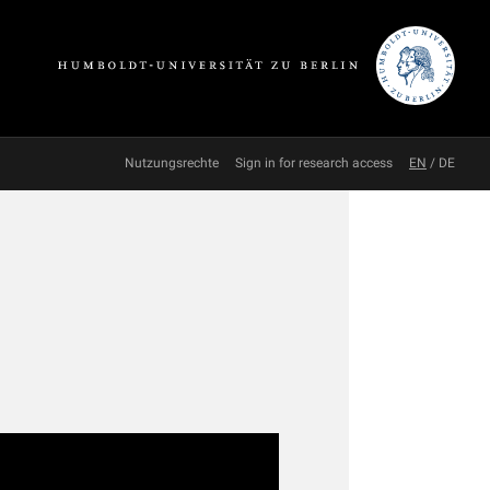
Nutzungsrechte
Sign in for research access
EN
/
DE